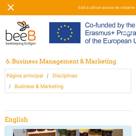
Ir para o conteúdo principal
Está a utilizar acesso de visitante 
PAINEL LATERAL
6. Business Management & Marketing
Página principal
Disciplinas
Business & Marketing
Lista de tópicos
Geral
English