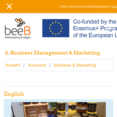
Jäta vahele peasisuni
Olete sisenenud külaliskasutajana (
Log
KÜLJEPANEEL
6. Business Management & Marketing
Avaleht
Kursused
Business & Marketing
Kursuse/teemade ülevaade
Üldine
English