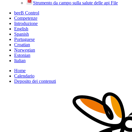
Strumento da campo sulla salute delle api
File
beeB Control
Competenze
Introduzione
English
Spanish
Portuguese
Croatian
Norwegian
Estonian
Italian
Home
Calendario
Deposito dei contenuti