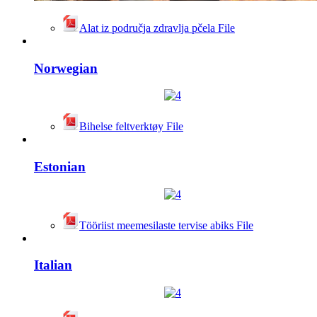
Alat iz područja zdravlja pčela
File
Norwegian
Bihelse feltverktøy
File
Estonian
Tööriist meemesilaste tervise abiks
File
Italian