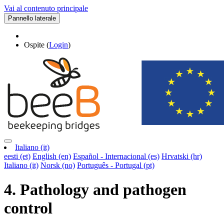
Vai al contenuto principale
Pannello laterale
Ospite (
Login
)
Italiano ‎(it)‎
eesti ‎(et)‎
English ‎(en)‎
Español - Internacional ‎(es)‎
Hrvatski ‎(hr)‎
Italiano ‎(it)‎
Norsk ‎(no)‎
Português - Portugal ‎(pt)‎
4. Pathology and pathogen
control