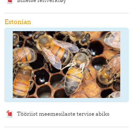
Bihelse feltverktøy
Estonian
Archivo
Tööriist meemesilaste tervise abiks