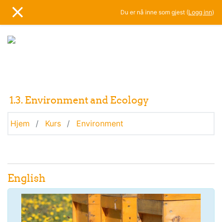
Gå til hovedinnhold
Du er nå inne som gjest (
Logg inn
)
SIDEPANEL
1.3. Environment and Ecology
Hjem
Kurs
Environment
Emneoversikt
Generelt
English