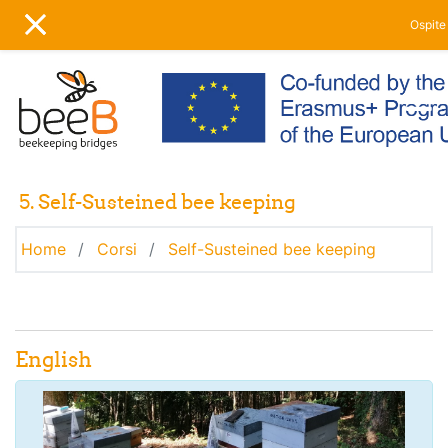
Vai al contenuto principale
Ospite 
PANNELLO LATERALE
5. Self-Susteined bee keeping
Home
Corsi
Self-Susteined bee keeping
Indice degli argomenti
Introduzione
English