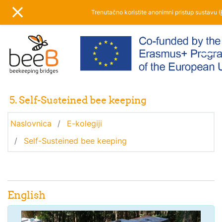
Preskoči na sadržaj
Trenutačno koristite anonimni pristup sustavu (
BOČNI PANEL
5. Self-Susteined bee keeping
Naslovnica
E-kolegiji
Self-Susteined bee keeping
Uvod
Opći dio
English